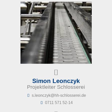
Simon Leonczyk
Projektleiter Schlosserei
ed.ieressolhcs-hh@kyzcnoel.s
0711 571 52-14